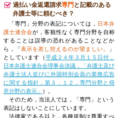
過払い金返還請求
専門
と記載のある
弁護士等に頼むべき？
「専門」分野の表記については，
日本弁
護士連合会
が，客観性なく専門分野を自称
することは誤導の恐れがあることなどか
ら，「
表示を差し控えるのが望ましい。
」
としています（
平成２４年３月１５日付，
日本弁護士連合会理事会決議，「弁護士及び
弁護士法人並びに外国特別会員の業務広告
に関する指針，第３，１２，専門分野と得
意分野の表示」
）。
そのため，当法人では，「専門」という
表記はしないことにしています。
法律家である以上，各種規制は尊重すべ