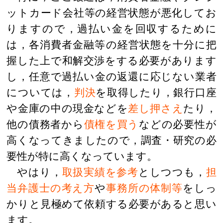
ットカード会社等の経営状態が悪化してお
りますので，過払い金を回収するために
は，各消費者金融等の経営状態を十分に把
握した上で和解交渉をする必要があります
し，任意で過払い金の返還に応じない業者
については，
判決
を取得したり，銀行口座
や金庫の中の現金などを
差し押さえ
たり，
他の債務者から
債権を買う
などの必要性が
高くなってきましたので，調査・研究の必
要性が特に高くなっています。
やはり，
取扱実績を参考
としつつも，
担
当弁護士の考え方
や
事務所の体制等
をしっ
かりと見極めて依頼する必要があると思い
ます。