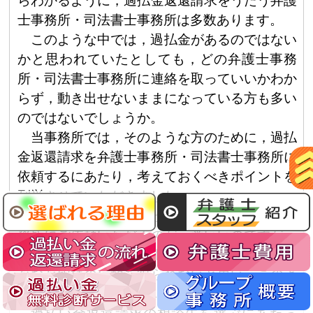
らわかるように，過払金返還請求をうたう弁護
士事務所・司法書士事務所は多数あります。
このような中では，過払金があるのではない
かと思われていたとしても，どの弁護士事務
所・司法書士事務所に連絡を取っていいかわか
らず，動き出せないままになっている方も多い
のではないでしょうか。
当事務所では，そのような方のために，過払
金返還請求を弁護士事務所・司法書士事務所に
依頼するにあたり，考えておくべきポイントを
列挙させていただきました。
もちろん，当事務所といたしましては，当事
務所にご依頼いただくのが一番いいのですが，
そのようなことばかり謳っていたとしても，な
かなか皆様の信頼を得られないと思い，このよ
うなページを作らせていただきました。